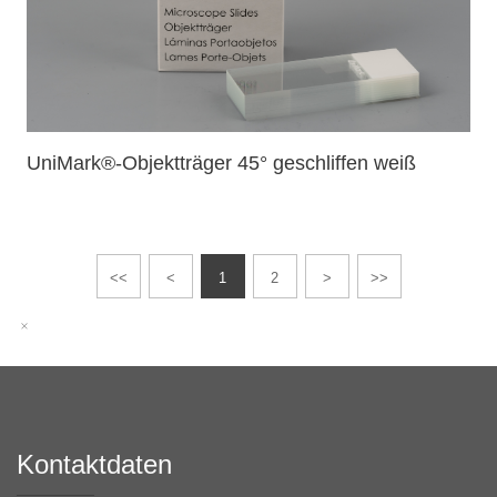
UniMark®-Objektträger 45° geschliffen weiß
<<
<
1
2
>
>>
Kontaktdaten