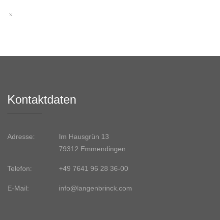
Kontaktdaten
Adresse:
Im Hausgrün 13
79312 Emmendingen
Telefon:
+49 7641 96 28 36-00
E-Mail:
info@langenbrinck.com