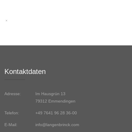
Kontaktdaten
Adresse:
Im Hausgrün 13
79312 Emmendingen
Telefon:
+49 7641 96 28 36-00
E-Mail:
info@langenbrinck.com