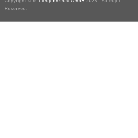
Copyright ©
R. Langenbrinck GmbH
2025 . All Right
Reserved.