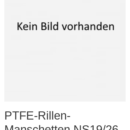
PTFE-Rillen-
Manschetten NS19/26