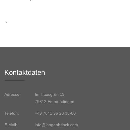
Kontaktdaten
Adresse:
Im Hausgrün 13
79312 Emmendingen
Telefon:
+49 7641 96 28 36-00
E-Mail:
info@langenbrinck.com